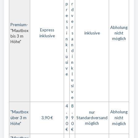
p
r
r
d
e
v
s
e
Premium-
s
r
Abholung
Express
"Mautbox
i
s
inklusive
nicht
inklusive
bis 3 m
möglich
n
a
Höhe"
k
n
l
d
u
i
si
n
v
k
e
l
u
si
v
e
4
8
"Mautbox
,
,
Abholung
nur
über 3 m
3,90 €
9
9
Standardversand
nicht
möglich
Höhe"
0
0
möglich
€
€