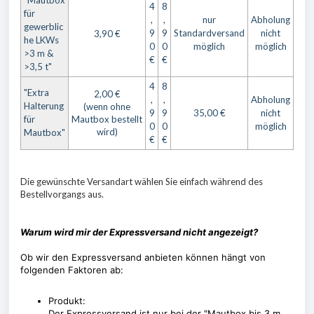
"Mautbox
4
8
für
,
,
nur
Abholung
gewerblic
9
9
Standardversand
nicht
3,90 €
he LKWs
0
0
möglich
möglich
>3 m &
€
€
>3,5 t"
4
8
"Extra
2,00 €
,
,
Abholung
Halterung
(wenn ohne
9
9
35,00 €
nicht
für
Mautbox bestellt
0
0
möglich
wird)
Mautbox"
€
€
Die gewünschte Versandart wählen Sie einfach während des
Bestellvorgangs aus.
Warum wird mir der Expressversand nicht angezeigt?
Ob wir den Expressversand anbieten können hängt von
folgenden Faktoren ab:
Produkt:
Der Expressversand ist nur bei der "Mautbox bis 3 m