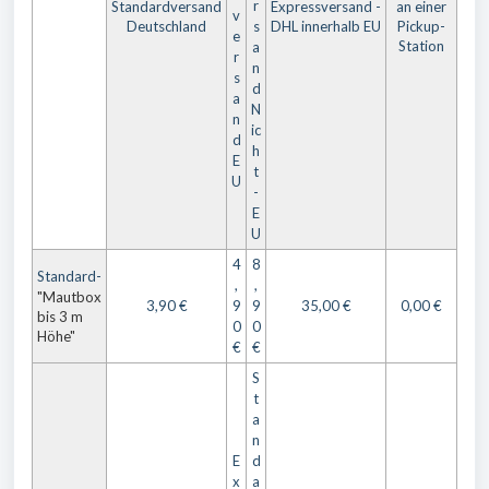
r
Standardversand
Expressversand -
an einer
v
Deutschland
s
DHL innerhalb EU
Pickup-
e
Station
a
r
n
s
d
a
N
n
ic
d
h
E
t
U
-
E
U
4
8
Standard-
,
,
"Mautbox
3,90 €
9
9
35,00 €
0,00 €
bis 3 m
0
0
Höhe"
€
€
S
t
a
n
E
d
x
a