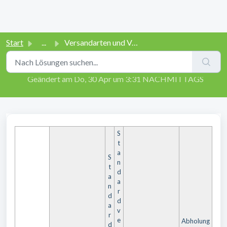
Start
...
Versandarten und Versandkosten
Versandarten und Versandkosten
Geändert am Do, 30 Apr um 3:31 NACHMITTAGS
S
t
a
S
n
t
d
a
a
n
r
d
d
a
v
r
e
Abholung
d